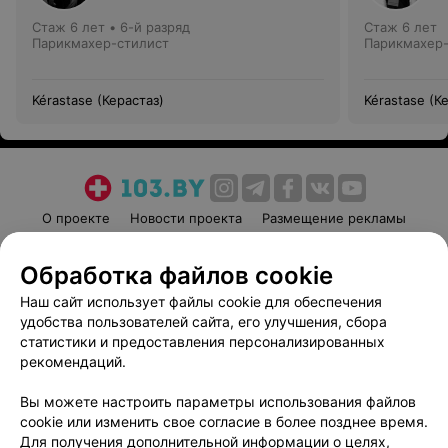
Стаж 6 лет
•
6-й разряд
Стаж 6 лет
Парикмахер-стилист
Парикмахер-
Kérastase (Керастаз)
Kérastase (К
О проекте
Новости проекта
Размещение рекламы
Медицинский маркетинг
Публичный договор
Обработка файлов cookie
Пользовательское соглашение
Способы оплаты
Наш сайт использует файлы cookie для обеспечения
Вакансии
Партнеры
удобства пользователей сайта, его улучшения, сбора
Написать руководителю 103.by
статистики и предоставления персонализированных
Написать в поддержку
рекомендаций.
Персональные настройки cookie
Вы можете настроить параметры использования файлов
Обработка персональных данных
cookie или изменить свое согласие в более позднее время.
Для получения дополнительной информации о целях,