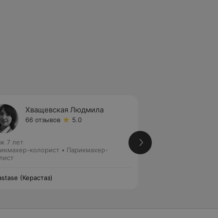
Хващевская Людмила
Попла
66 отзывов
5.0
10 отз
ж 7 лет
Стаж 6 лет
•
6-й р
икмахер-колорист • Парикмахер-
Парикмахер-стили
лист
astase (Керастаз)
Kérastase (Кераста