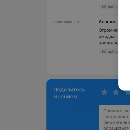
Kérastase, ул.
Аноним
1 сентября 2021
Огромная благ
имиджа, за пр
приятное каче
Kérastase, ул.
Пока
Поделитесь
мнением