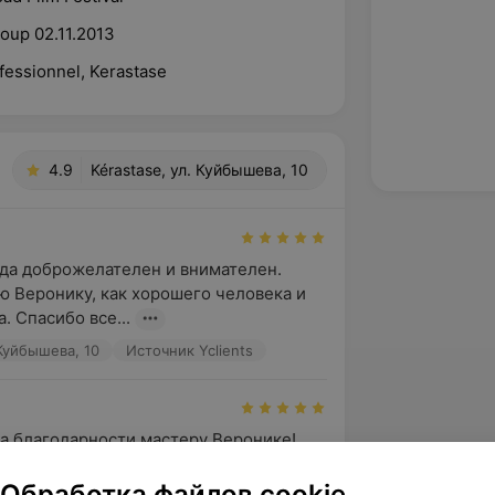
oup 02.11.2013
fessionnel, Kerastase
4.9
Kérastase, ул. Куйбышева, 10
да доброжелателен и внимателен. 
ю Веронику, как хорошего человека и 
. Спасибо все...
 Куйбышева, 10
Источник Yclients
 благодарности мастеру Веронике! 
неё на стрижке. Результат превзошёл 
Не могу нал...
Обработка файлов cookie