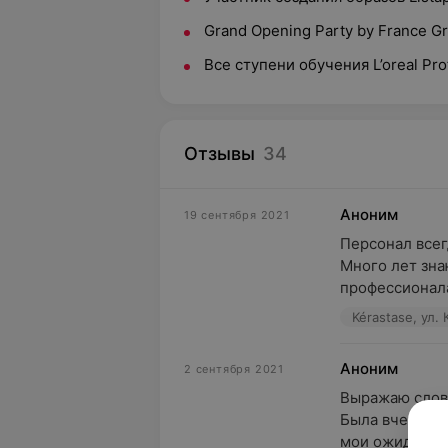
Grand Opening Party by France Gr
Все ступени обучения L’oreal Pro
Отзывы
34
Аноним
19 сентября 2021
Персонал всег
Много лет зна
профессионала
Kérastase, ул.
Аноним
2 сентября 2021
Выражаю слова
Была вчера у 
мои ожидания. 