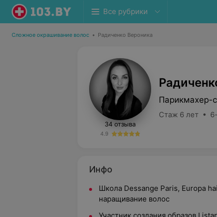
Все рубрики
Сложное окрашивание волос
•
Радиченко Вероника
Радиченк
Парикмахер-с
Стаж 6 лет • 6
34 отзыва
4.9
Инфо
Школа Dessange Paris, Europa hai
наращивание волос
Участник создания образов Listap