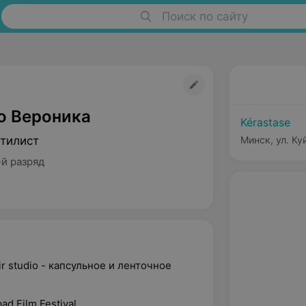
Поиск по сайту
о Вероника
Kérastase
тилист
Минск, ул. Ку
-й разряд
r studio - капсульное и ленточное
ad Film Festival