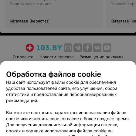
Парикмахер-стилист
Парикмахер-
Kérastase (Керастаз)
Kérastase (К
О проекте
Новости проекта
Размещение рекламы
Медицинский маркетинг
Публичный договор
Обработка файлов cookie
Пользовательское соглашение
Способы оплаты
Наш сайт использует файлы cookie для обеспечения
Вакансии
Партнеры
удобства пользователей сайта, его улучшения, сбора
Написать руководителю 103.by
статистики и предоставления персонализированных
Написать в поддержку
рекомендаций.
Персональные настройки cookie
Вы можете настроить параметры использования файлов
Обработка персональных данных
cookie или изменить свое согласие в более позднее время.
Для получения дополнительной информации о целях,
сроках и порядке использования файлов cookie вы