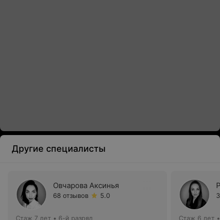
Другие специалисты
Овчарова Аксинья
68 отзывов
5.0
3
Стаж 7 лет
•
6-й разряд
Стаж 6 лет