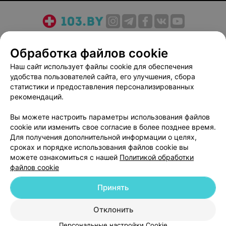
О проекте
Новости проекта
Размещение рекламы
Обработка файлов cookie
Медицинский маркетинг
Публичный договор
Пользовательское соглашение
Способы оплаты
Наш сайт использует файлы cookie для обеспечения
удобства пользователей сайта, его улучшения, сбора
Вакансии
Партнеры
статистики и предоставления персонализированных
Написать руководителю 103.by
рекомендаций.
Написать в поддержку
Вы можете настроить параметры использования файлов
Персональные настройки cookie
cookie или изменить свое согласие в более позднее время.
Обработка персональных данных
Для получения дополнительной информации о целях,
сроках и порядке использования файлов cookie вы
можете ознакомиться с нашей
Политикой обработки
файлов cookie
Принять
© 2026 ООО «Артокс Лаб», УНП 191700409
| 220012, Республика Беларусь,
Отклонить
г. Минск, улица Толбухина, 2, пом. 16 | help@103.by
Персональные настройки Cookie