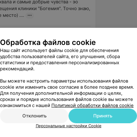
вала и самые добрые чувства - эо 
ещения клиники "Богемия". Точно знаю, 
место) ....
вержден
Рекомендую
Обработка файлов cookie
 благодарность Сайковской Яне 
Наш сайт использует файлы cookie для обеспечения
 прекрасное отношение и 
удобства пользователей сайта, его улучшения, сбора
зм! Никогда еще лечение у с...
статистики и предоставления персонализированных
рекомендаций.
Вы можете настроить параметры использования файлов
cookie или изменить свое согласие в более позднее время.
вержден
Рекомендую
Для получения дополнительной информации о целях,
мную благодарность врачу 
сроках и порядке использования файлов cookie вы можете
ерапевту Сайковской Яне Марьяновне. 
ознакомиться с нашей
Политикой обработки файлов cookie
нелегко встретить про...
Отклонить
Принять
Персональные настройки Cookie