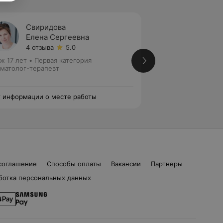
Свиридова
Куров
Елена Сергеевна
Залин
4 отзыва
5.0
5 отзы
ж 17 лет
•
Первая категория
Стаж 19 лет
•
Перв
матолог-терапевт
Стоматолог-терап
эндодонтист
 информации о месте работы
Нет информации о
соглашение
Способы оплаты
Вакансии
Партнеры
ботка персональных данных