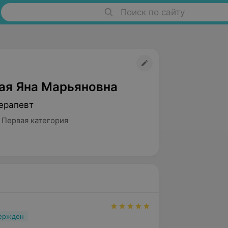
Поиск по сайту
ая Яна Марьяновна
ерапевт
 Первая категория
вержден