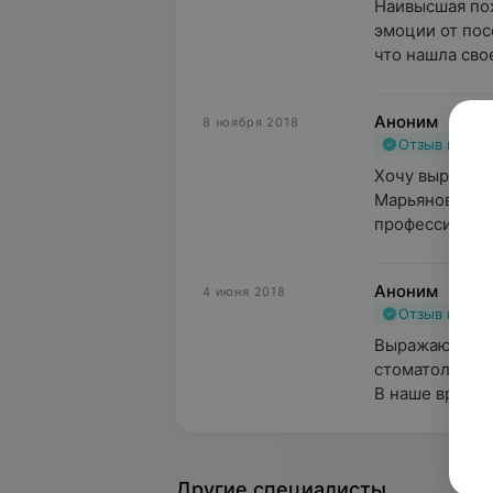
Наивысшая пох
эмоции от пос
что нашла свое 
Аноним
8 ноября 2018
Отзыв подт
Хочу выразить
Марьяновне за
профессионали
Аноним
4 июня 2018
Отзыв подт
Выражаю огро
стоматологу-т
В наше время 
Другие специалисты