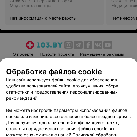
Стаж 6 лет
•
Первая категория
Стаж 19 лет
Медицинская сестра
Медицинская
Нет информации о месте работы
Нет информа
О проекте
Новости проекта
Размещение рекламы
Медицинский маркетинг
Публичный договор
Обработка файлов cookie
Пользовательское соглашение
Способы оплаты
Наш сайт использует файлы cookie для обеспечения
Вакансии
Партнеры
удобства пользователей сайта, его улучшения, сбора
Написать руководителю 103.by
статистики и предоставления персонализированных
Написать в поддержку
рекомендаций.
Персональные настройки cookie
Вы можете настроить параметры использования файлов
Обработка персональных данных
cookie или изменить свое согласие в более позднее время.
Для получения дополнительной информации о целях,
сроках и порядке использования файлов cookie вы
можете ознакомиться с нашей
Политикой обработки