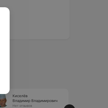
Киселёв
Кришт
Владимир Владимирович
Влади
Нет отзывов
Нет от