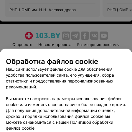
РНПЦ ОМР им. Н.Н. Александрова
РНПЦ ОМР им
О проекте
Новости проекта
Размещение рекламы
Медицинский маркетинг
Публичный договор
Обработка файлов cookie
Пользовательское соглашение
Способы оплаты
Наш сайт использует файлы cookie для обеспечения
Вакансии
Партнеры
удобства пользователей сайта, его улучшения, сбора
Написать руководителю 103.by
статистики и предоставления персонализированных
Написать в поддержку
рекомендаций.
Персональные настройки cookie
Вы можете настроить параметры использования файлов
Обработка персональных данных
cookie или изменить свое согласие в более позднее время.
Для получения дополнительной информации о целях,
сроках и порядке использования файлов cookie вы
можете ознакомиться с нашей
Политикой обработки
файлов cookie