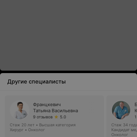
Другие специалисты
Францкевич
Татьяна Васильевна
9 отзывов
5.0
1
Стаж 20 лет
•
Высшая категория
Стаж 34 год
Хирург • Онколог
Кандидат ме
отделением
Онколог