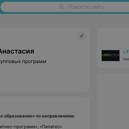
Поиск по сайту
Анастасия
Li
Ми
рупповых программ
с образование» по направлениям:
фитнес–программ», «Пилатес»