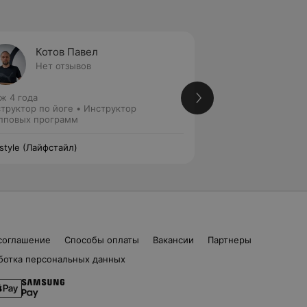
Котов Павел
Мойсе
Нет отзывов
Нет от
ж 4 года
Стаж 4 года
труктор по йоге • Инструктор
Инструктор групп
пповых программ
estyle (Лайфстайл)
Lifestyle (Лайфстай
соглашение
Способы оплаты
Вакансии
Партнеры
ботка персональных данных