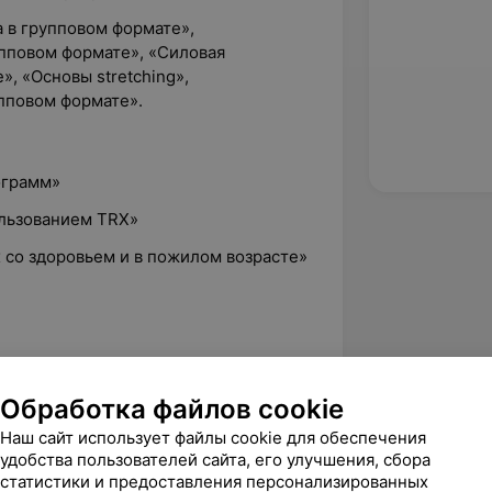
 в групповом формате»,
упповом формате», «Силовая
, «Основы stretching»,
пповом формате».
ограмм»
ользованием TRX»
 со здоровьем и в пожилом возрасте»
Обработка файлов cookie
Наш сайт использует файлы cookie для обеспечения
ьные и силовые тренировки,
удобства пользователей сайта, его улучшения, сбора
статистики и предоставления персонализированных