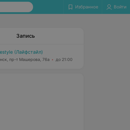
Избранное
Войти
Запись
festyle (Лайфстайл)
нск, пр-т Машерова, 76а
до 21:00