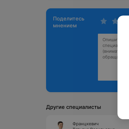
Поделитесь
мнением
Другие специалисты
Францкевич