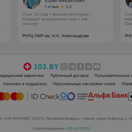
Юрий Михайлович
1 отзыв
5.0
Стаж 34 года
•
Высшая категория
•
Ста
Кандидат медицинских наук • Зав.
мед
отделением
Онколог
Онк
РНПЦ ОМР им. Н.Н. Александрова
РНП
едицинский маркетинг
Публичный договор
Пользовательское 
Написать в поддержку
Персональные настройки cookie
Обра
б», УНП 191700409
| 220012, Республика Беларусь, г. Минск, улица Толбухина, 2, п
Служба поддержки
+375 291212755