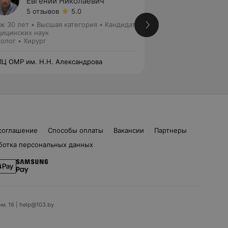
Евгений Николаевич
Викто
5 отзывов
5.0
Нет от
ж 30 лет
•
Высшая категория
•
Кандидат
Стаж 42 года
•
Вы
ицинских наук
медицинских наук
олог • Хирург
Онколог
Ц ОМР им. Н.Н. Александрова
РНПЦ ОМР им. Н.Н
соглашение
Способы оплаты
Вакансии
Партнеры
ботка персональных данных
ом. 16 | help@103.by