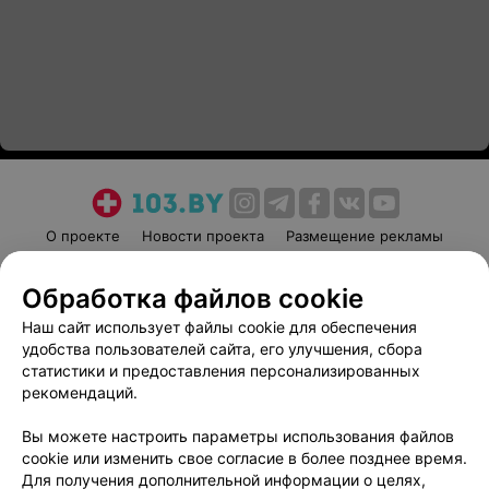
О проекте
Новости проекта
Размещение рекламы
Медицинский маркетинг
Публичный договор
Обработка файлов cookie
Пользовательское соглашение
Способы оплаты
Наш сайт использует файлы cookie для обеспечения
Вакансии
Партнеры
удобства пользователей сайта, его улучшения, сбора
Написать руководителю 103.by
статистики и предоставления персонализированных
Написать в поддержку
рекомендаций.
Персональные настройки cookie
Вы можете настроить параметры использования файлов
Обработка персональных данных
cookie или изменить свое согласие в более позднее время.
Для получения дополнительной информации о целях,