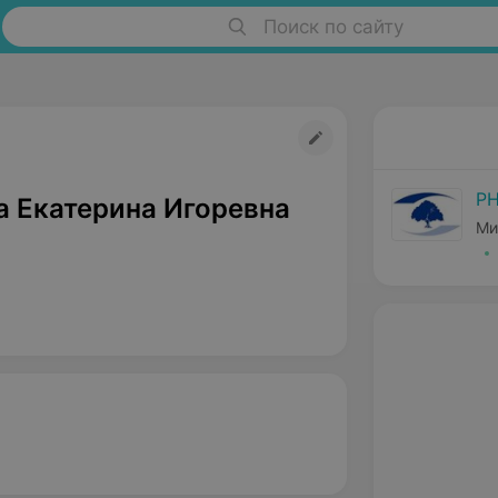
Поиск по сайту
РН
а Екатерина Игоревна
Ми