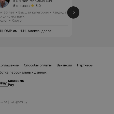
Евгений Николаевич
Викто
5 отзывов
5.0
Нет от
ж 30 лет
•
Высшая категория
•
Кандидат
Стаж 42 года
•
Вы
ицинских наук
медицинских наук
олог • Хирург
Онколог
Ц ОМР им. Н.Н. Александрова
РНПЦ ОМР им. Н.Н
соглашение
Способы оплаты
Вакансии
Партнеры
ботка персональных данных
ом. 16 | help@103.by