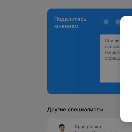
Поделитесь
мнением
Другие специалисты
Францкевич