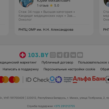
Юрий Михайлович
1 отзыв
5.0
Стаж 34 года
•
Высшая категория
•
Ста
Кандидат медицинских наук • Зав.
мед
отделением
Онколог
Онк
РНПЦ ОМР им. Н.Н. Александрова
РНП
едицинский маркетинг
Публичный договор
Пользовательское 
Написать в поддержку
Персональные настройки cookie
Обра
б», УНП 191700409
| 220012, Республика Беларусь, г. Минск, улица Толбухина, 2, п
Служба поддержки
+375 291212755