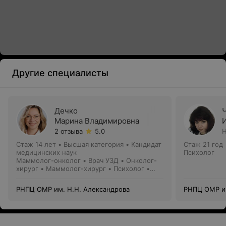
Другие специалисты
Дечко
Марина Владимировна
2 отзыва
5.0
Н
Стаж 14 лет
•
Высшая категория
•
Кандидат
Стаж 21 год
медицинских наук
Психолог
Маммолог-онколог • Врач УЗД • Онколог-
хирург • Маммолог-хирург • Психолог •
Перинатальный психолог
РНПЦ ОМР им. Н.Н. Александрова
РНПЦ ОМР им