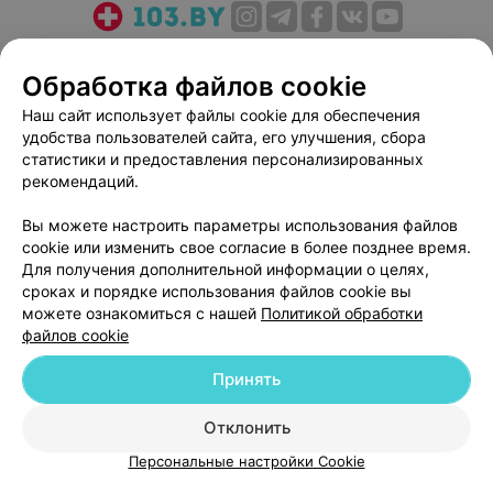
О проекте
Новости проекта
Размещение рекламы
Обработка файлов cookie
Медицинский маркетинг
Публичный договор
Пользовательское соглашение
Способы оплаты
Наш сайт использует файлы cookie для обеспечения
удобства пользователей сайта, его улучшения, сбора
Вакансии
Партнеры
статистики и предоставления персонализированных
Написать руководителю 103.by
рекомендаций.
Написать в поддержку
Вы можете настроить параметры использования файлов
Персональные настройки cookie
cookie или изменить свое согласие в более позднее время.
Обработка персональных данных
Для получения дополнительной информации о целях,
сроках и порядке использования файлов cookie вы
можете ознакомиться с нашей
Политикой обработки
файлов cookie
Принять
© 2026 ООО «Артокс Лаб», УНП 191700409
| 220012, Республика Беларусь,
Отклонить
г. Минск, улица Толбухина, 2, пом. 16 | help@103.by
Персональные настройки Cookie
Служба поддержки
+375 291212755