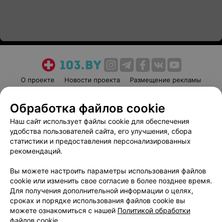
О проекте
Новости проекта
Размещение рекламы
Медицинский маркетинг
Публичный договор
Обработка файлов cookie
Пользовательское соглашение
Способы оплаты
Наш сайт использует файлы cookie для обеспечения
Вакансии
Партнеры
удобства пользователей сайта, его улучшения, сбора
Написать руководителю 103.by
статистики и предоставления персонализированных
Написать в поддержку
рекомендаций.
Персональные настройки cookie
Вы можете настроить параметры использования файлов
Обработка персональных данных
cookie или изменить свое согласие в более позднее время.
Для получения дополнительной информации о целях,
сроках и порядке использования файлов cookie вы
можете ознакомиться с нашей
Политикой обработки
файлов cookie