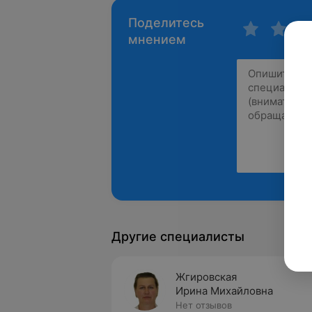
Поделитесь
мнением
Другие специалисты
Жгировская
Ирина Михайловна
Нет отзывов