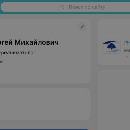
Поиск по сайту
ргей Михайлович
РН
Ми
-реаниматолог
ия