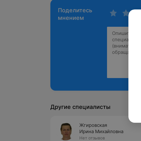
Поделитесь
мнением
Другие специалисты
Жгировская
Ирина Михайловна
Нет отзывов