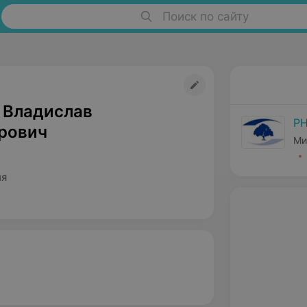
Поиск по сайту
 Владислав
РН
рович
Ми
ия