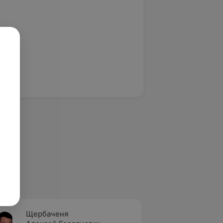
Щербаченя
Чиж