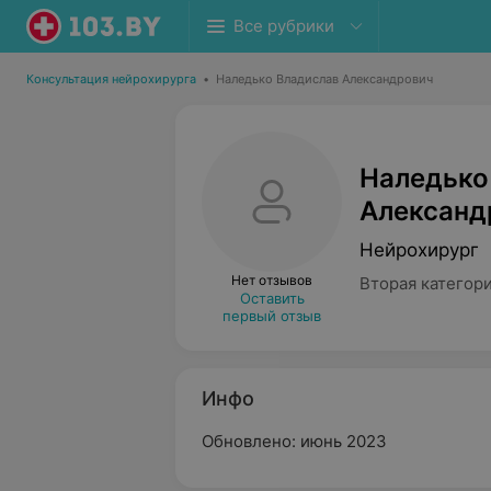
Все рубрики
Консультация нейрохирурга
•
Наледько Владислав Александрович
Наледько
Александ
Нейрохирург
Нет отзывов
Вторая категор
Оставить
первый отзыв
Инфо
Обновлено: июнь 2023