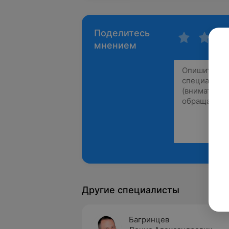
Поделитесь
мнением
Другие специалисты
Багринцев