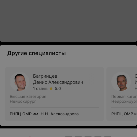
Другие специалисты
Багринцев
Денис Александрович
1 отзыв
5.0
Н
Высшая категория
Первая кате
Нейрохирург
Нейрохирур
РНПЦ ОМР им. Н.Н. Александрова
РНПЦ ОМР им