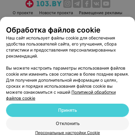
О проекте
Новости проекта
Размещение рекламы
Медицинский маркетинг
Публичный договор
Обработка файлов cookie
Пользовательское соглашение
Способы оплаты
Наш сайт использует файлы cookie для обеспечения
Вакансии
Партнеры
удобства пользователей сайта, его улучшения, сбора
Написать руководителю 103.by
статистики и предоставления персонализированных
Написать в поддержку
рекомендаций.
Персональные настройки cookie
Вы можете настроить параметры использования файлов
Обработка персональных данных
cookie или изменить свое согласие в более позднее время.
Для получения дополнительной информации о целях,
сроках и порядке использования файлов cookie вы
можете ознакомиться с нашей
Политикой обработки
файлов cookie
Принять
© 2026 ООО «Артокс Лаб», УНП 191700409
| 220012, Республика Беларусь,
г. Минск, улица Толбухина, 2, пом. 16 | help@103.by
Отклонить
Служба поддержки
+375 291212755
Персональные настройки Cookie