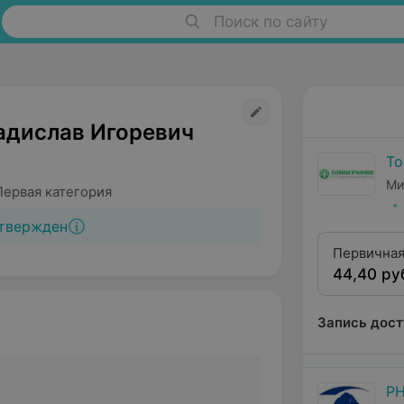
Поиск по сайту
адислав Игоревич
То
Ми
Первая категория
твержден
Первичная
44,40 ру
первой ка
Запись дост
РН