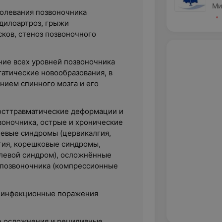
Ми
олевания позвоночника
ндилоартроз, грыжи
ков, стеноз позвоночного
ие всех уровней позвоночника
татические новообразования, в
нием спинного мозга и его
осттравматические деформации и
воночника, острые и хронические
евые синдромы (цервикалгия,
гия, корешковые синдромы,
левой синдром), осложнённые
позвоночника (компрессионные
 инфекционные поражения
 осложнения и рецидивные