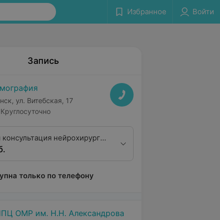
Избранное
Войти
Запись
мография
нск, ул. Витебская, 17
Круглосуточно
 консультация нейрохирурга
б.
тегории
упна только по телефону
ПЦ ОМР им. Н.Н. Александрова