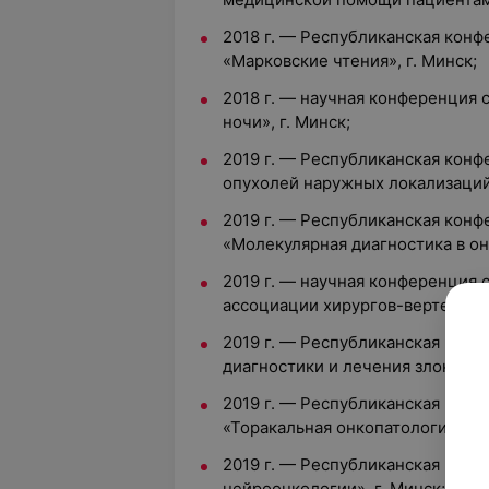
2018 г. — Республиканская кон
«Марковские чтения», г. Минск;
2018 г. — научная конференция
ночи», г. Минск;
2019 г. — Республиканская кон
опухолей наружных локализаций»
2019 г. — Республиканская кон
«Молекулярная диагностика в онк
2019 г. — научная конференция
ассоциации хирургов-вертеброло
2019 г. — Республиканская кон
диагностики и лечения злокачес
2019 г. — Республиканская кон
«Торакальная онкопатология», г.
2019 г. — Республиканская кон
нейроонкологии», г. Минск;