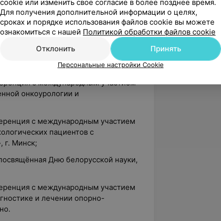
cookie или изменить свое согласие в более позднее время.
Для получения дополнительной информации о целях,
ференция «Актуальные вопросы
сроках и порядке использования файлов cookie вы можете
итации пациентов с новообразованиями
ознакомиться с нашей
Политикой обработки файлов cookie
Отклонить
Принять
ференция с международным участием
Персональные настройки Cookie
этапе», г. Минск;
ференция с международным участием
енной онкоурологии и
ференция с международным участием
ологических пациентов с
 г. Минск;
 посвящённая Дню белорусской науки,
ференция с международным участием
гностике и лечении опорно-
но.