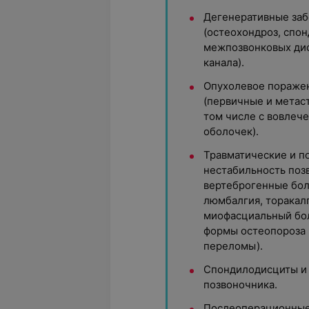
Дегенеративные заб
(остеохондроз, спо
межпозвонковых дис
канала).
Опухолевое поражен
(первичные и метас
том числе с вовлече
оболочек).
Травматические и п
нестабильность поз
вертеброгенные бол
люмбалгия, торакал
миофасциальный бо
формы остеопороза 
переломы).
Спондилодисциты и
позвоночника.
Послеоперационные