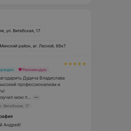
я, ул. Витебская, 17
Минский район, аг. Лесной, 66к7
вержден
Рекомендую
агодарить Дудича Владислава 
высокий профессионализм и 
ь!

зучил мою п...
. Витебская, 17
рафия
Андрей!
