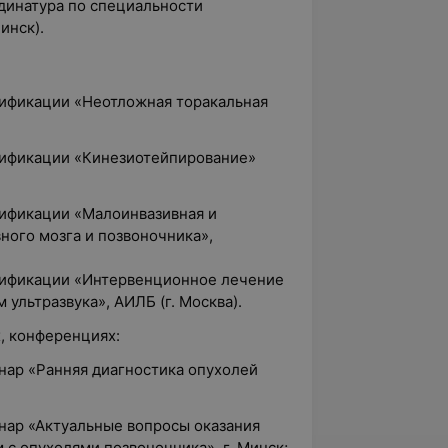
динатура по специальности
инск).
лификации «Неотложная торакальная
лификации «Кинезиотейпирование»
лификации «Малоинвазивная и
ного мозга и позвоночника»,
лификации «Интервенционное лечение
ультразвука», АИЛБ (г. Москва).
х, конференциях:
нар «Ранняя диагностика опухолей
нар «Актуальные вопросы оказания
с опухолями позвоночника», г. Минск;