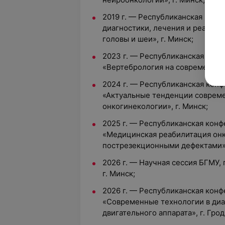
2019 г. — Республиканская кон
диагностики, лечения и реабил
головы и шеи», г. Минск;
2023 г. — Республиканская кон
«Вертебрология на современном 
2024 г. — Республиканская кон
«Актуальные тенденции соврем
онкогинекологии», г. Минск;
2025 г. — Республиканская кон
«Медицинская реабилитация онк
пострезекционными дефектами»,
2026 г. — Научная сессия БГМУ,
г. Минск;
2026 г. — Республиканская кон
«Современные технологии в диа
двигательного аппарата», г. Грод