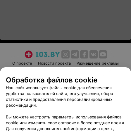
О проекте
Новости проекта
Размещение рекламы
Медицинский маркетинг
Публичный договор
Обработка файлов cookie
Пользовательское соглашение
Способы оплаты
Наш сайт использует файлы cookie для обеспечения
Вакансии
Партнеры
удобства пользователей сайта, его улучшения, сбора
Написать руководителю 103.by
статистики и предоставления персонализированных
Написать в поддержку
рекомендаций.
Персональные настройки cookie
Вы можете настроить параметры использования файлов
Обработка персональных данных
cookie или изменить свое согласие в более позднее время.
Для получения дополнительной информации о целях,