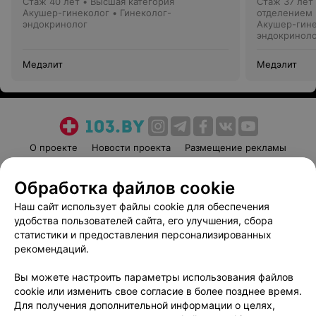
Стаж 40 лет
•
Высшая категория
Стаж 37 лет
Акушер-гинеколог • Гинеколог-
отделением
эндокринолог
Акушер-гине
эндокриноло
Медэлит
Медэлит
О проекте
Новости проекта
Размещение рекламы
Медицинский маркетинг
Публичный договор
Обработка файлов cookie
Пользовательское соглашение
Способы оплаты
Наш сайт использует файлы cookie для обеспечения
Вакансии
Партнеры
удобства пользователей сайта, его улучшения, сбора
Написать руководителю 103.by
статистики и предоставления персонализированных
Написать в поддержку
рекомендаций.
Персональные настройки cookie
Вы можете настроить параметры использования файлов
Обработка персональных данных
cookie или изменить свое согласие в более позднее время.
Для получения дополнительной информации о целях,