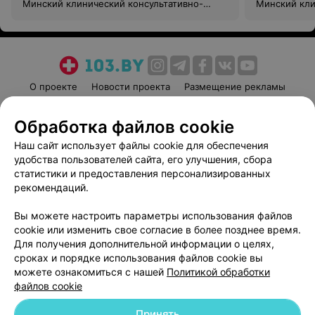
Минский клинический консультативно-
Минский кли
диагностический центр
диагностиче
О проекте
Новости проекта
Размещение рекламы
Медицинский маркетинг
Публичный договор
Обработка файлов cookie
Пользовательское соглашение
Способы оплаты
Наш сайт использует файлы cookie для обеспечения
Вакансии
Партнеры
удобства пользователей сайта, его улучшения, сбора
Написать руководителю 103.by
статистики и предоставления персонализированных
Написать в поддержку
рекомендаций.
Персональные настройки cookie
Вы можете настроить параметры использования файлов
Обработка персональных данных
cookie или изменить свое согласие в более позднее время.
Для получения дополнительной информации о целях,
сроках и порядке использования файлов cookie вы
можете ознакомиться с нашей
Политикой обработки
файлов cookie
Принять