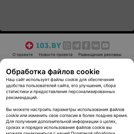
О проекте
Новости проекта
Размещение рекламы
Медицинский маркетинг
Публичный договор
Обработка файлов cookie
Пользовательское соглашение
Способы оплаты
Наш сайт использует файлы cookie для обеспечения
Вакансии
Партнеры
удобства пользователей сайта, его улучшения, сбора
Написать руководителю 103.by
статистики и предоставления персонализированных
Написать в поддержку
рекомендаций.
Персональные настройки cookie
Вы можете настроить параметры использования файлов
Обработка персональных данных
cookie или изменить свое согласие в более позднее время.
Для получения дополнительной информации о целях,
сроках и порядке использования файлов cookie вы
можете ознакомиться с нашей
Политикой обработки