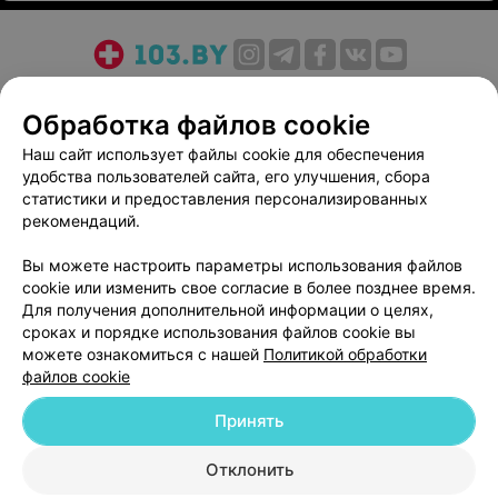
О проекте
Новости проекта
Размещение рекламы
Обработка файлов cookie
Медицинский маркетинг
Публичный договор
Пользовательское соглашение
Способы оплаты
Наш сайт использует файлы cookie для обеспечения
удобства пользователей сайта, его улучшения, сбора
Вакансии
Партнеры
статистики и предоставления персонализированных
Написать руководителю 103.by
рекомендаций.
Написать в поддержку
Вы можете настроить параметры использования файлов
Персональные настройки cookie
cookie или изменить свое согласие в более позднее время.
Обработка персональных данных
Для получения дополнительной информации о целях,
сроках и порядке использования файлов cookie вы
можете ознакомиться с нашей
Политикой обработки
файлов cookie
Принять
© 2026 ООО «Артокс Лаб», УНП 191700409
| 220012, Республика Беларусь,
Отклонить
г. Минск, улица Толбухина, 2, пом. 16 | help@103.by