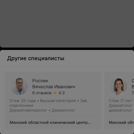
Другие специалисты
Рослик
Вячеслав Иванович
6 отзывов
4.3
7
Стаж 32 года
•
Высшая категория
•
Зав.
Стаж 17 лет
отделением
Дерматолог 
Дерматовенеролог • Дерматолог
дерматолог
Минский областной клинический центр
Минский обл
дерматовенерологии и косметологии
дерматовене