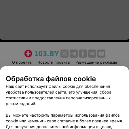
О проекте
Новости проекта
Размещение рекламы
Медицинский маркетинг
Публичный договор
Обработка файлов cookie
Пользовательское соглашение
Способы оплаты
Наш сайт использует файлы cookie для обеспечения
Вакансии
Партнеры
удобства пользователей сайта, его улучшения, сбора
Написать руководителю 103.by
статистики и предоставления персонализированных
Написать в поддержку
рекомендаций.
Персональные настройки cookie
Вы можете настроить параметры использования файлов
Обработка персональных данных
cookie или изменить свое согласие в более позднее время.
Для получения дополнительной информации о целях,