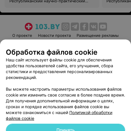
Республиканский научно-практический
Республикан
центр оториноларингологии
центр отори
О проекте
Новости проекта
Размещение рекламы
Медицинский маркетинг
Публичный договор
Обработка файлов cookie
Пользовательское соглашение
Способы оплаты
Наш сайт использует файлы cookie для обеспечения
Вакансии
Партнеры
удобства пользователей сайта, его улучшения, сбора
Написать руководителю 103.by
статистики и предоставления персонализированных
Написать в поддержку
рекомендаций.
Персональные настройки cookie
Вы можете настроить параметры использования файлов
Обработка персональных данных
cookie или изменить свое согласие в более позднее время.
Для получения дополнительной информации о целях,
сроках и порядке использования файлов cookie вы
можете ознакомиться с нашей
Политикой обработки
файлов cookie
Принять