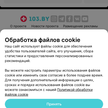
центр оториноларингологии
центр отори
О проекте
Новости проекта
Размещение рекламы
Медицинский маркетинг
Публичный договор
Обработка файлов cookie
Пользовательское соглашение
Способы оплаты
Наш сайт использует файлы cookie для обеспечения
Вакансии
Партнеры
удобства пользователей сайта, его улучшения, сбора
Написать руководителю 103.by
статистики и предоставления персонализированных
Написать в поддержку
рекомендаций.
Персональные настройки cookie
Вы можете настроить параметры использования файлов
Обработка персональных данных
cookie или изменить свое согласие в более позднее время.
Для получения дополнительной информации о целях,
сроках и порядке использования файлов cookie вы
можете ознакомиться с нашей
Политикой обработки
файлов cookie
Принять
© 2026 ООО «Артокс Лаб», УНП 191700409
| 220012, Республика Беларусь,