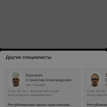
Другие специалисты
Борознин
Станислав Александрович
Нет отзывов
Н
Стаж 55 лет
•
Высшая категория
Стаж 28 лет
Анестезиолог-реаниматолог
Анестезиоло
Республиканский научно-практический
Республикан