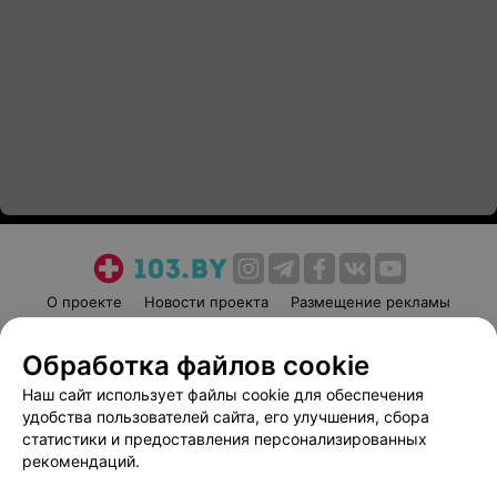
О проекте
Новости проекта
Размещение рекламы
Медицинский маркетинг
Публичный договор
Обработка файлов cookie
Пользовательское соглашение
Способы оплаты
Наш сайт использует файлы cookie для обеспечения
Вакансии
Партнеры
удобства пользователей сайта, его улучшения, сбора
Написать руководителю 103.by
статистики и предоставления персонализированных
Написать в поддержку
рекомендаций.
Персональные настройки cookie