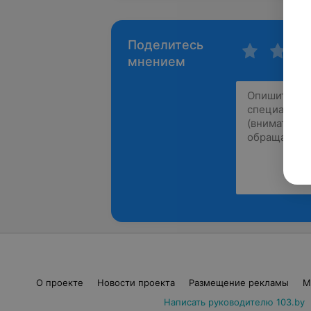
Поделитесь
мнением
О проекте
Новости проекта
Размещение рекламы
М
Написать руководителю 103.by