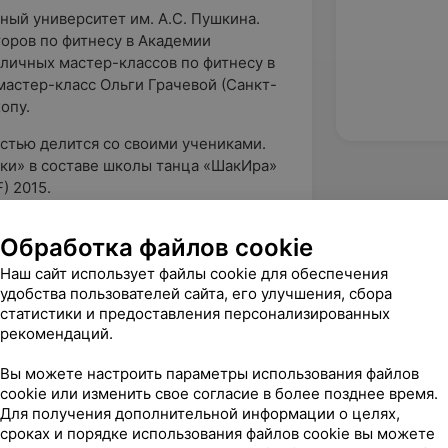
ный университет им. А.С. Пушкина.
оров по фитнесу в Академии
зличных мастер-классов по фитнесу в
мастер-класс Ольги Грачевой (Санкт-
опу.
стью делится со своими учениками.
ки» в составе школы танца «ШакИра»
) 2015.
шки нет границ! Она научит Вас быть
Обработка файлов cookie
нь, окружающих и саму себя!
Наш сайт использует файлы cookie для обеспечения
удобства пользователей сайта, его улучшения, сбора
статистики и предоставления персонализированных
рекомендаций.
Вы можете настроить параметры использования файлов
cookie или изменить свое согласие в более позднее время.
Для получения дополнительной информации о целях,
сроках и порядке использования файлов cookie вы можете