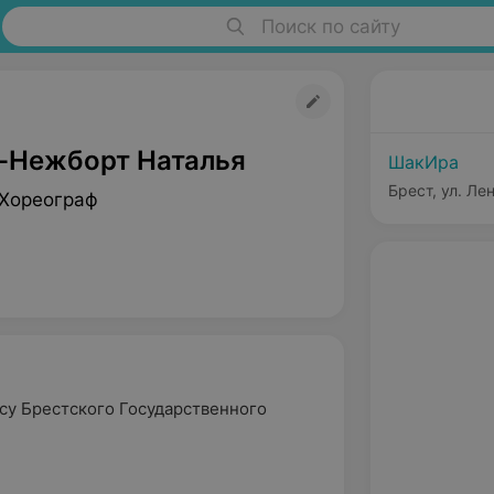
Поиск по сайту
-Нежборт Наталья
ШакИра
Брест, ул. Ле
 Хореограф
су Брестского Государственного