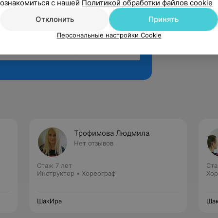
ознакомиться с нашей
Политикой обработки файлов cookie
Отклонить
Принять
Персональные настройки Cookie
Рекомендую
Трофимова Людмила
Нет отзывов
Стаж 7 лет
Ста
Инструктор • Хореограф
Хор
ШакИра
Ша