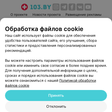
О проекте
Новости проекта
Размещение рекламы
Медицинский маркетинг
Публичный договор
Обработка файлов cookie
Пользовательское соглашение
Способы оплаты
Наш сайт использует файлы cookie для обеспечения
Вакансии
Партнеры
удобства пользователей сайта, его улучшения, сбора
Написать руководителю 103.by
статистики и предоставления персонализированных
Написать в поддержку
рекомендаций.
Персональные настройки cookie
Вы можете настроить параметры использования файлов
Обработка персональных данных
cookie или изменить свое согласие в более позднее время.
Для получения дополнительной информации о целях,
сроках и порядке использования файлов cookie вы
можете ознакомиться с нашей
Политикой обработки
файлов cookie
Принять
© 2026 ООО «Артокс Лаб», УНП 191700409
| 220012, Республика Беларусь,
г. Минск, улица Толбухина, 2, пом. 16 | help@103.by
Отклонить