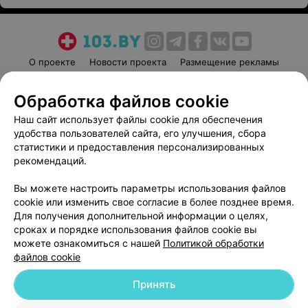
О проекте
Новости проекта
Размещение рекламы
Медицинский маркетинг
Публичный договор
Обработка файлов cookie
Пользовательское соглашение
Способы оплаты
Наш сайт использует файлы cookie для обеспечения
Вакансии
Партнеры
удобства пользователей сайта, его улучшения, сбора
Написать руководителю 103.by
статистики и предоставления персонализированных
Написать в поддержку
рекомендаций.
Персональные настройки cookie
Вы можете настроить параметры использования файлов
Обработка персональных данных
cookie или изменить свое согласие в более позднее время.
Для получения дополнительной информации о целях,
сроках и порядке использования файлов cookie вы
можете ознакомиться с нашей
Политикой обработки
файлов cookie
Принять
© 2026 ООО «Артокс Лаб», УНП 191700409
| 220012, Республика Беларусь,
г. Минск, улица Толбухина, 2, пом. 16 | help@103.by