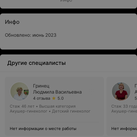
Инфо
Обновлено: июнь 2023
Другие специалисты
Гринец
Людмила Васильевна
4 отзыва
5.0
5
Стаж 46 лет
•
Высшая категория
Стаж 33 год
Акушер-гинеколог • Детский гинеколог
Акушер-гин
Нет информации о месте работы
Нет информа