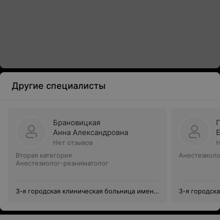
Другие специалисты
Брановицкая
Анна Александровна
Нет отзывов
Н
Вторая категория
Анестезиоло
Анестезиолог-реаниматолог
3-я городская клиническая больница имени
3-я городск
Е.В.Клумова
Е.В.Клумова