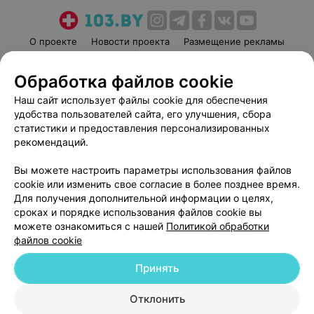
О проекте
Новости проекта
Размещение рекламы
Медицинский маркетинг
Публичный договор
Обработка файлов cookie
Пользовательское соглашение
Способы оплаты
Наш сайт использует файлы cookie для обеспечения
Вакансии
Партнеры
удобства пользователей сайта, его улучшения, сбора
Написать руководителю 103.by
статистики и предоставления персонализированных
Написать в поддержку
рекомендаций.
Персональные настройки cookie
Вы можете настроить параметры использования файлов
Обработка персональных данных
cookie или изменить свое согласие в более позднее время.
Для получения дополнительной информации о целях,
сроках и порядке использования файлов cookie вы
можете ознакомиться с нашей
Политикой обработки
файлов cookie
Принять
© 2026 ООО «Артокс Лаб», УНП 191700409
| 220012, Республика Беларусь,
г. Минск, улица Толбухина, 2, пом. 16 | help@103.by
Отклонить