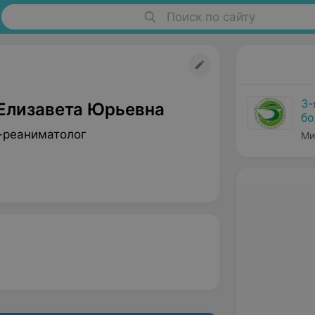
Поиск по сайту
3-
 Елизавета Юрьевна
бо
-реаниматолог
Ми