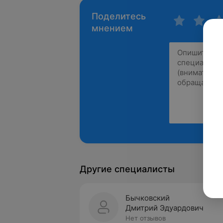
Поделитесь
мнением
Другие специалисты
Бычковский
Дмитрий Эдуардович
Нет отзывов