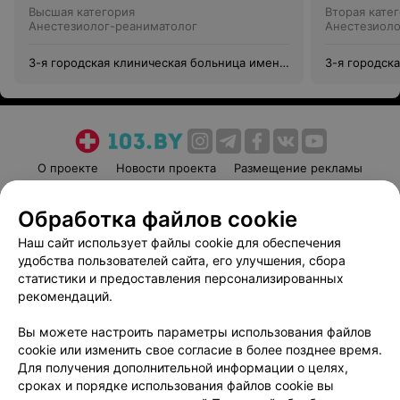
Высшая категория
Вторая кате
Анестезиолог-реаниматолог
Анестезиоло
3-я городская клиническая больница имени
3-я городск
Е.В.Клумова
Е.В.Клумова
О проекте
Новости проекта
Размещение рекламы
Медицинский маркетинг
Публичный договор
Обработка файлов cookie
Пользовательское соглашение
Способы оплаты
Наш сайт использует файлы cookie для обеспечения
Вакансии
Партнеры
удобства пользователей сайта, его улучшения, сбора
Написать руководителю 103.by
статистики и предоставления персонализированных
Написать в поддержку
рекомендаций.
Персональные настройки cookie
Вы можете настроить параметры использования файлов
Обработка персональных данных
cookie или изменить свое согласие в более позднее время.
Для получения дополнительной информации о целях,
сроках и порядке использования файлов cookie вы