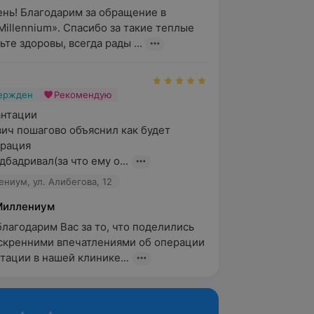
нь! Благодарим за обращение в 
Millennium». Спасибо за такие теплые 
ьте здоровы, всегда рады ...
вержден
Рекомендую
нтации 

ич пошагово объяснил как будет 
рация 

бадривал(за что ему о...
ниум, ул. Алибегова, 12
Миллениум
благодарим Вас за то, что поделились 
кренними впечатлениями об операции 
тации в нашей клинике...