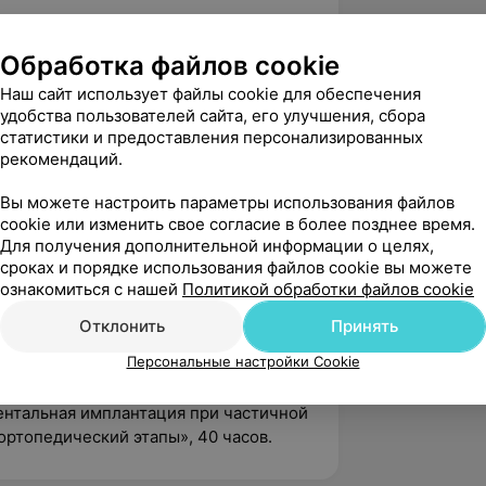
ановительная стоматология»,
Обработка файлов cookie
лексное лечение заболеваний
Наш сайт использует файлы cookie для обеспечения
удобства пользователей сайта, его улучшения, сбора
статистики и предоставления персонализированных
нности ортопедического,
рекомендаций.
кого лечения болезней периодонта»,
Вы можете настроить параметры использования файлов
cookie или изменить свое согласие в более позднее время.
илитация челюсти, хирургический и
Для получения дополнительной информации о целях,
сроках и порядке использования файлов cookie вы можете
ознакомиться с нашей
Политикой обработки файлов cookie
ология хирургическая», 160 часов;
Отклонить
Принять
фровые технологии в стоматологии,
остике и планировании
Персональные настройки Cookie
асов;
ентальная имплантация при частичной
ортопедический этапы», 40 часов.