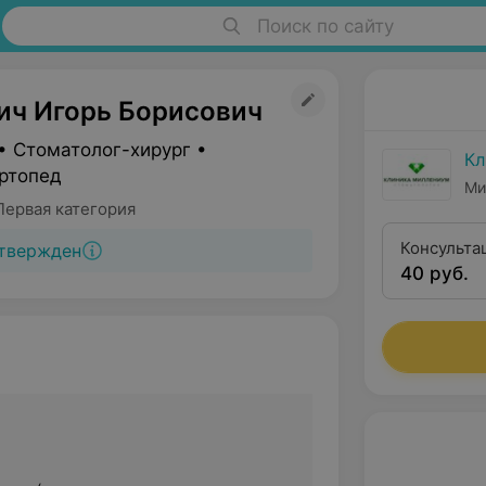
Поиск по сайту
ич Игорь Борисович
• Стоматолог-хирург •
Кл
ртопед
Ми
Первая категория
Консульта
твержден
40 руб.
КЛКТ (3D-