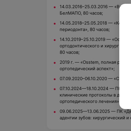
14.03.2016–25.03.2016 — «Восст
БелМАПО, 80 часов;
14.05.2018–25.05.2018 — «Комп
периодонта», 80 часов;
14.10.2019–25.10.2019 — «Особе
ортодонтического и хирургичес
80 часов;
2019 г. — «Osstem, полная реаб
ортопедический аспект»;
07.09.2020–06.10.2020 — «Стомат
07.10.2024—18.10.2024 — ПК «Ци
клинические протоколы в диагн
ортопедического лечения», 80 ч
09.06.2025—13.06.2025 — ПК «Д
адентии зубов: хирургический и 