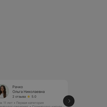
Рачко
Аниск
Ольга Николаевна
Илья 
2 отзыва
5.0
Нет от
ж 11 лет
•
Первая категория
Стаж 8 лет
•
Втора
матолог-терапевт • Стоматолог-хирург
Стоматолог-ортоп