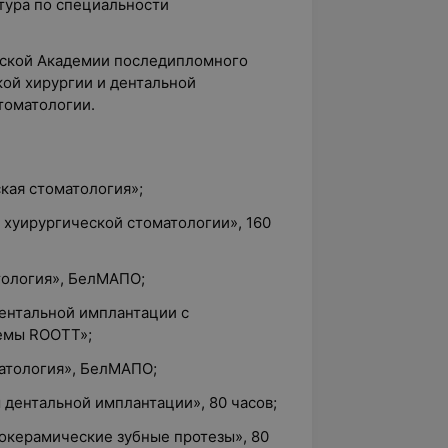
атура по специальности
сской Академии последипломного
кой хирургии и дентальной
томатологии.
ская стоматология»;
ы хуирургической стоматологии», 160
тология», БелМАПО;
дентальной имплантации с
емы ROOTT»;
матология», БелМАПО;
ы дентальной имплантации», 80 часов;
локерамические зубные протезы», 80