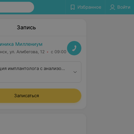
Избранное
Войти
Запись
иника Миллениум
нск, ул. Алибегова, 12
с 09:00
ция имплантолога с анализом
снимок)
Записаться