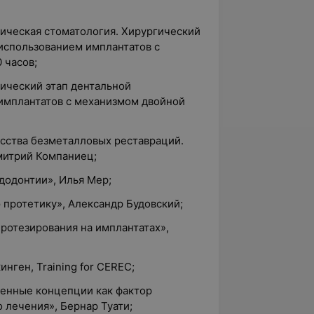
гическая стоматология. Хирургический
 использованием имплантатов с
 часов;
гический этап дентальной
имплантатов с механизмом двойной
усства безметалловых реставраций.
митрий Компаниец;
додонтии», Илья Мер;
ю протетику», Александр Будовский;
протезирования на имплантатах»,
инген, Training for CEREC;
еменные концепции как фактор
 лечения», Бернар Туати;