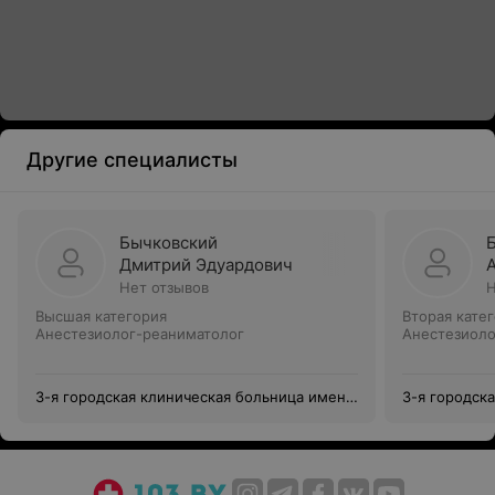
Другие специалисты
Бычковский
Дмитрий Эдуардович
Нет отзывов
Н
Высшая категория
Вторая кате
Анестезиолог-реаниматолог
Анестезиоло
3-я городская клиническая больница имени
3-я городск
Е.В.Клумова
Е.В.Клумова