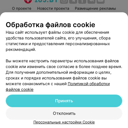
О проекте
Новости проекта
Размещение рекламы
Медицинский маркетинг
Публичный договор
Обработка файлов cookie
Пользовательское соглашение
Способы оплаты
Наш сайт использует файлы cookie для обеспечения
Вакансии
Партнеры
удобства пользователей сайта, его улучшения, сбора
Написать руководителю 103.by
статистики и предоставления персонализированных
Написать в поддержку
рекомендаций.
Персональные настройки cookie
Вы можете настроить параметры использования файлов
Обработка персональных данных
cookie или изменить свое согласие в более позднее время.
Для получения дополнительной информации о целях,
сроках и порядке использования файлов cookie вы
можете ознакомиться с нашей
Политикой обработки
файлов cookie
Принять
© 2026 ООО «Артокс Лаб», УНП 191700409
| 220012, Республика Беларусь,
г. Минск, улица Толбухина, 2, пом. 16 | help@103.by
Отклонить
Служба поддержки
+375 291212755
Персональные настройки Cookie