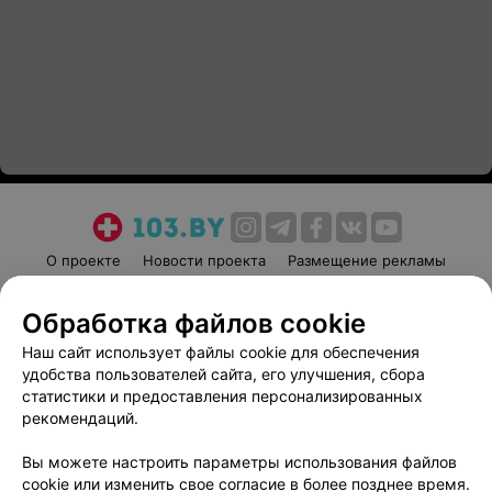
О проекте
Новости проекта
Размещение рекламы
Медицинский маркетинг
Публичный договор
Обработка файлов cookie
Пользовательское соглашение
Способы оплаты
Наш сайт использует файлы cookie для обеспечения
Вакансии
Партнеры
удобства пользователей сайта, его улучшения, сбора
Написать руководителю 103.by
статистики и предоставления персонализированных
Написать в поддержку
рекомендаций.
Персональные настройки cookie
Вы можете настроить параметры использования файлов
Обработка персональных данных
cookie или изменить свое согласие в более позднее время.