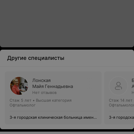
Другие специалисты
Лонская
Майя Геннадьевна
Нет отзывов
Н
Стаж 5 лет
•
Высшая категория
Стаж 14 лет
Офтальмолог
Офтальмоло
3-я городская клиническая больница имени
3-я городск
Е.В.Клумова
Е.В.Клумова