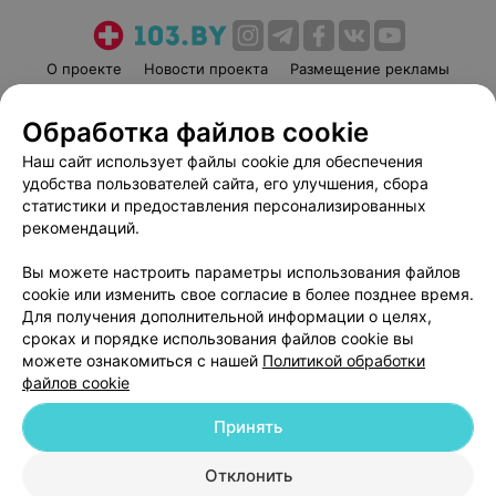
О проекте
Новости проекта
Размещение рекламы
Медицинский маркетинг
Публичный договор
Обработка файлов cookie
Пользовательское соглашение
Способы оплаты
Наш сайт использует файлы cookie для обеспечения
Вакансии
Партнеры
удобства пользователей сайта, его улучшения, сбора
Написать руководителю 103.by
статистики и предоставления персонализированных
Написать в поддержку
рекомендаций.
Персональные настройки cookie
Вы можете настроить параметры использования файлов
Обработка персональных данных
cookie или изменить свое согласие в более позднее время.
Для получения дополнительной информации о целях,
сроках и порядке использования файлов cookie вы
можете ознакомиться с нашей
Политикой обработки
файлов cookie
Принять
© 2026 ООО «Артокс Лаб», УНП 191700409
| 220012, Республика Беларусь,
г. Минск, улица Толбухина, 2, пом. 16 | help@103.by
Отклонить