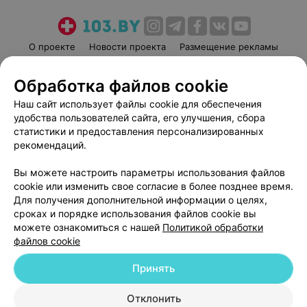
О проекте
Новости проекта
Размещение рекламы
Медицинский маркетинг
Публичный договор
Обработка файлов cookie
Пользовательское соглашение
Способы оплаты
Наш сайт использует файлы cookie для обеспечения
Вакансии
Партнеры
удобства пользователей сайта, его улучшения, сбора
Написать руководителю 103.by
статистики и предоставления персонализированных
Написать в поддержку
рекомендаций.
Персональные настройки cookie
Вы можете настроить параметры использования файлов
Обработка персональных данных
cookie или изменить свое согласие в более позднее время.
Для получения дополнительной информации о целях,
сроках и порядке использования файлов cookie вы
можете ознакомиться с нашей
Политикой обработки
файлов cookie
Принять
© 2026 ООО «Артокс Лаб», УНП 191700409
| 220012, Республика Беларусь,
г. Минск, улица Толбухина, 2, пом. 16 | help@103.by
Отклонить