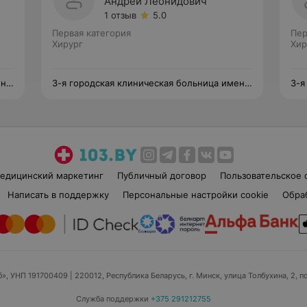
Андрей Леонидович
1 отзыв
5.0
Первая категория
Пер
Хирург
Хир
ени
3-я городская клиническая больница имени
3-я
Е.В.Клумова
Е.В
едицинский маркетинг
Публичный договор
Пользовательское 
Написать в поддержку
Персональные настройки cookie
Обра
б», УНП 191700409
| 220012, Республика Беларусь, г. Минск, улица Толбухина, 2, п
Служба поддержки
+375 291212755