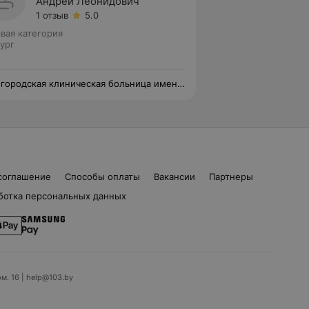
Андрей Леонидович
1 отзыв
5.0
вая категория
ург
 городская клиническая больница имени
.Клумова
соглашение
Способы оплаты
Вакансии
Партнеры
ботка персональных данных
ом. 16 | help@103.by