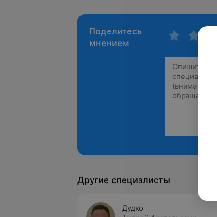
Поделитесь
мнением
Другие специалисты
Дудко