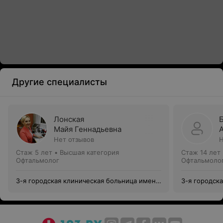
Другие специалисты
Лонская
Майя Геннадьевна
Нет отзывов
Н
Стаж 5 лет
•
Высшая категория
Стаж 14 лет
Офтальмолог
Офтальмоло
3-я городская клиническая больница имени
3-я городск
Е.В.Клумова
Е.В.Клумова