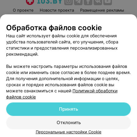
О проекте
Новости проекта
Размещение рекламы
Медицинский маркетинг
Публичный договор
Обработка файлов cookie
Пользовательское соглашение
Способы оплаты
Наш сайт использует файлы cookie для обеспечения
Вакансии
Партнеры
удобства пользователей сайта, его улучшения, сбора
Написать руководителю 103.by
статистики и предоставления персонализированных
Написать в поддержку
рекомендаций.
Персональные настройки cookie
Вы можете настроить параметры использования файлов
Обработка персональных данных
cookie или изменить свое согласие в более позднее время.
Для получения дополнительной информации о целях,
сроках и порядке использования файлов cookie вы
можете ознакомиться с нашей
Политикой обработки
файлов cookie
Принять
© 2026 ООО «Артокс Лаб», УНП 191700409
| 220012, Республика Беларусь,
г. Минск, улица Толбухина, 2, пом. 16 | help@103.by
Отклонить
Служба поддержки
+375 291212755
Персональные настройки Cookie