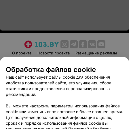
О проекте
Новости проекта
Размещение рекламы
Медицинский маркетинг
Публичный договор
Обработка файлов cookie
Пользовательское соглашение
Способы оплаты
Наш сайт использует файлы cookie для обеспечения
Вакансии
Партнеры
удобства пользователей сайта, его улучшения, сбора
Написать руководителю 103.by
статистики и предоставления персонализированных
Написать в поддержку
рекомендаций.
Персональные настройки cookie
Вы можете настроить параметры использования файлов
Обработка персональных данных
cookie или изменить свое согласие в более позднее время.
Для получения дополнительной информации о целях,
сроках и порядке использования файлов cookie вы
можете ознакомиться с нашей
Политикой обработки