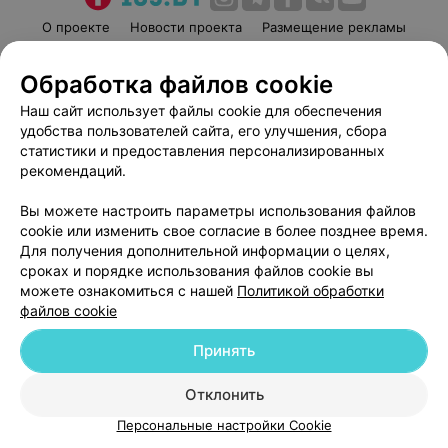
О проекте
Новости проекта
Размещение рекламы
Медицинский маркетинг
Публичный договор
Обработка файлов cookie
Пользовательское соглашение
Способы оплаты
Наш сайт использует файлы cookie для обеспечения
Вакансии
Партнеры
удобства пользователей сайта, его улучшения, сбора
Написать руководителю 103.by
статистики и предоставления персонализированных
Написать в поддержку
рекомендаций.
Персональные настройки cookie
Вы можете настроить параметры использования файлов
Обработка персональных данных
cookie или изменить свое согласие в более позднее время.
Для получения дополнительной информации о целях,
сроках и порядке использования файлов cookie вы
можете ознакомиться с нашей
Политикой обработки
файлов cookie
Принять
© 2026 ООО «Артокс Лаб», УНП 191700409
| 220012, Республика Беларусь,
г. Минск, улица Толбухина, 2, пом. 16 | help@103.by
Отклонить
Служба поддержки
+375 291212755
Персональные настройки Cookie