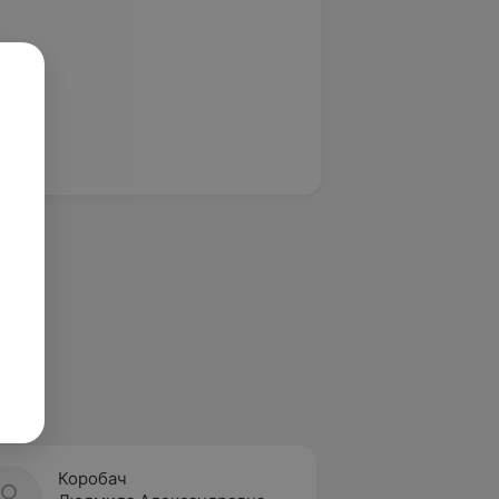
Коробач
Марко