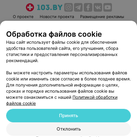
О проекте
Новости проекта
Размещение рекламы
Медицинский маркетинг
Публичный договор
Обработка файлов cookie
Пользовательское соглашение
Способы оплаты
Наш сайт использует файлы cookie для обеспечения
Вакансии
Партнеры
удобства пользователей сайта, его улучшения, сбора
Написать руководителю 103.by
статистики и предоставления персонализированных
Написать в поддержку
рекомендаций.
Персональные настройки cookie
Вы можете настроить параметры использования файлов
Обработка персональных данных
cookie или изменить свое согласие в более позднее время.
Для получения дополнительной информации о целях,
сроках и порядке использования файлов cookie вы
можете ознакомиться с нашей
Политикой обработки
файлов cookie
Принять
© 2026 ООО «Артокс Лаб», УНП 191700409
| 220012, Республика Беларусь,
г. Минск, улица Толбухина, 2, пом. 16 | help@103.by
Отклонить
Служба поддержки
+375 291212755