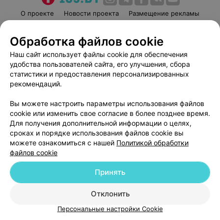
О проекте
Новости проекта
Размещение рекламы
Медицинский маркетинг
Публичный договор
Обработка файлов cookie
Пользовательское соглашение
Способы оплаты
Наш сайт использует файлы cookie для обеспечения
Вакансии
Партнеры
удобства пользователей сайта, его улучшения, сбора
Написать руководителю 103.by
статистики и предоставления персонализированных
Написать в поддержку
рекомендаций.
Персональные настройки cookie
Вы можете настроить параметры использования файлов
Обработка персональных данных
cookie или изменить свое согласие в более позднее время.
Для получения дополнительной информации о целях,
сроках и порядке использования файлов cookie вы
можете ознакомиться с нашей
Политикой обработки
файлов cookie
Принять
© 2026 ООО «Артокс Лаб», УНП 191700409
| 220012, Республика Беларусь,
г. Минск, улица Толбухина, 2, пом. 16 | help@103.by
Отклонить
Служба поддержки
+375 291212755
Персональные настройки Cookie