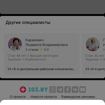
Другие специалисты
Караневич
Людмила Владимировна
3 отзыва
5.0
Н
Стаж 46 лет
•
Высшая категория
Стаж 30 лет
Терапевт • Реабилитолог
Терапевт • 
УЗ «6-я центральная районная клиническая
УЗ «6-я цен
поликлиника Ленинского района г. Минска»
поликлиника
О проекте
Новости проекта
Размещение рекламы
Медицинский маркетинг
Публичный договор