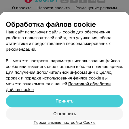
О проекте
Новости проекта
Размещение рекламы
Медицинский маркетинг
Публичный договор
Обработка файлов cookie
Пользовательское соглашение
Способы оплаты
Наш сайт использует файлы cookie для обеспечения
Вакансии
Партнеры
удобства пользователей сайта, его улучшения, сбора
Написать руководителю 103.by
статистики и предоставления персонализированных
Написать в поддержку
рекомендаций.
Персональные настройки cookie
Вы можете настроить параметры использования файлов
Обработка персональных данных
cookie или изменить свое согласие в более позднее время.
Для получения дополнительной информации о целях,
сроках и порядке использования файлов cookie вы
можете ознакомиться с нашей
Политикой обработки
файлов cookie
Принять
© 2026 ООО «Артокс Лаб», УНП 191700409
| 220012, Республика Беларусь,
г. Минск, улица Толбухина, 2, пом. 16 | help@103.by
Отклонить
Служба поддержки
+375 291212755
Персональные настройки Cookie