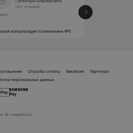
Гульнора Шарифовна
Ольга
Нет отзывов
Нет от
ушер
Акушер
ская консультация поликлиники №5
Женская консульт
соглашение
Способы оплаты
Вакансии
Партнеры
ботка персональных данных
ом. 16 | help@103.by