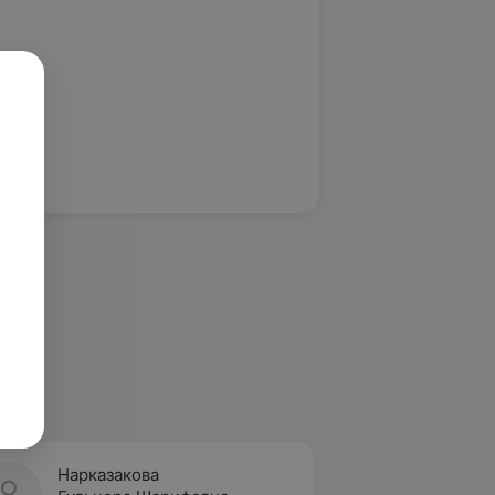
Нарказакова
Бурло